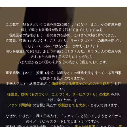
ここ数年、Ｍ＆Ａという言葉を頻繁に聞くようになり、また、その作業を提
供して戴ける業者様が数多く現れてきておりますゆえ、
現経営者の皆様がもう一歩の努力を諦め、これまで大切に育ててきた、
従業員、技術（ものづくり、ことづくり、サービスづくり）の未来を閉ざし
てしまっているのではないか、と考えております。
現状を放置しておけば、あと５年後には１２７万社、６５０万人の雇用が失
われるとの報告を目の辺りにしながらも、
いまだ動かぬこの国の未来を心の底から心配しております。
事業承継において、資産（株式・財産など）の継承支援を行っている専門家
が数多くお見えになりますが、
本来大切にすべき事業承継（
価値を支える事業そのもののを引継ぎ
）を行
い、
従業員、技術（ものづくり、ことづくり、サービスづくり）の未来
を創り
上げてゆくためには、
ファンド関係者
の皆様が果たす
役割はとても大きい
と考えております。
なぜか、いまだに、我々日本人は、「ファンド」と聞いてしまうとマイナス
のイメージからスタートしてしまうようですが、
国内外で数々の場面を経験してきた私には、
困った経営者
にとっての「
素