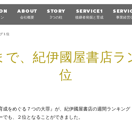
ION
ABOUT
STORY
SERVICE1
SERVI
ョン
会社概要
3つの柱
後継者発掘と育成
事業経営
グ１位
まで、紀伊國屋書店ラ
位
育成をめぐる７つの大罪』が、紀伊國屋書店の週間ランキング
ーでも、２位となることができました。