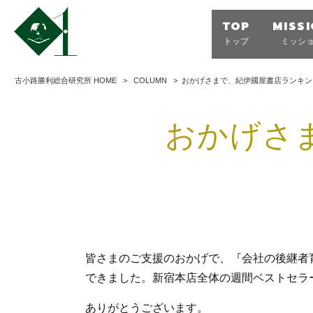
TOP
MISS
トップ
ミッシ
古小路勝利総合研究所 HOME
>
COLUMN
>
おかげさまで、紀伊國屋書店ランキン
おかげさ
皆さまのご支援のおかげで、『会社の後継者
できました。新宿本店全体の週間ベストセラ
ありがとうございます。