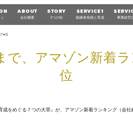
ION
ABOUT
STORY
SERVICE1
SERVI
ョン
会社概要
3つの柱
後継者発掘と育成
事業経営
グ●位
まで、アマゾン新着ラ
位
育成をめぐる７つの大罪』が、アマゾン新着ランキング（会社