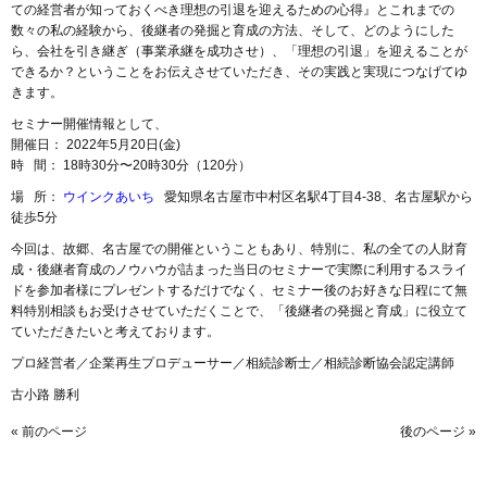
ての経営者が知っておくべき理想の引退を迎えるための心得』とこれまでの
数々の私の経験から、後継者の発掘と育成の方法、そして、どのようにした
ら、会社を引き継ぎ（事業承継を成功させ）、「理想の引退」を迎えることが
できるか？ということをお伝えさせていただき、その実践と実現につなげてゆ
きます。
セミナー開催情報として、
開催日： 2022年5月20日(金)
時 間： 18時30分〜20時30分（120分）
場 所：
ウインクあいち
愛知県名古屋市中村区名駅4丁目4-38、名古屋駅から
徒歩5分
今回は、故郷、名古屋での開催ということもあり、特別に、私の全ての人財育
成・後継者育成のノウハウが詰まった当日のセミナーで実際に利用するスライ
ドを参加者様にプレゼントするだけでなく、セミナー後のお好きな日程にて無
料特別相談もお受けさせていただくことで、「後継者の発掘と育成」に役立て
ていただきたいと考えております。
プロ経営者／企業再生プロデューサー／相続診断士／相続診断協会認定講師
古小路 勝利
« 前のページ
後のページ »