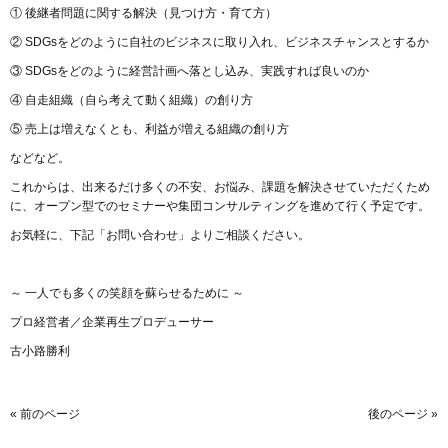
① 後継者問題に関する解決（見つけ方・育て方）
② SDGsをどのように自社のビジネスに取り入れ、ビジネスチャンスとするか
③ SDGsをどのように経営計画へ落とし込み、実践すれば良いのか
④ 自走組織（自ら考えて動く組織）の創り方
⑤ 売上は増えなくとも、利益が増える組織の創り方
などなど。
これからは、出来るだけ多くの不安、お悩み、課題を解決させていただくため
に、オープン型でのセミナーや集団コンサルティングを進めて行く予定です。
お気軽に、下記「お問い合わせ」よりご相談ください。
～ 一人でも多くの笑顔を蘇らせるために ～
プロ経営者／企業再生プロデューサー
古小路勝利
« 前のページ
後のページ »