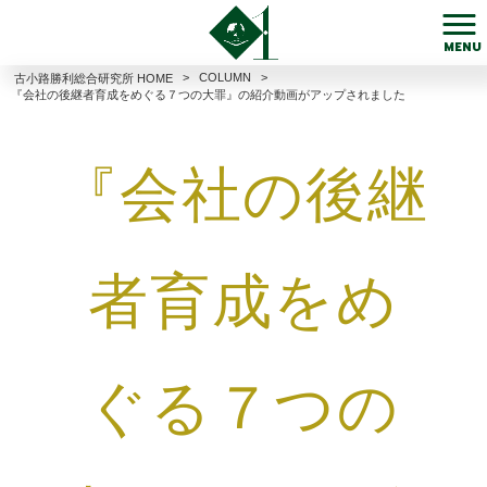
MENU
>
COLUMN
>
古小路勝利総合研究所 HOME
『会社の後継者育成をめぐる７つの大罪』の紹介動画がアップされました
『会社の後継
者育成をめ
ぐる７つの